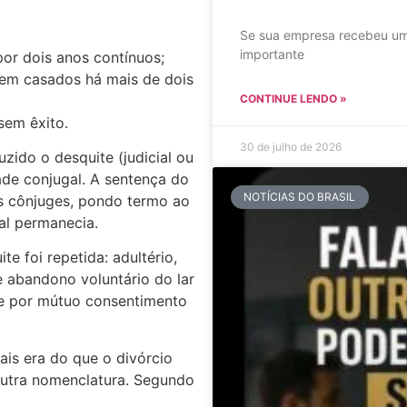
Se sua empresa recebeu um
importante
por dois anos contínuos;
em casados há mais de dois
CONTINUE LENDO »
sem êxito.
30 de julho de 2026
uzido o desquite (judicial ou
de conjugal. A sentença do
NOTÍCIAS DO BRASIL
s cônjuges, pondo termo ao
al permanecia.
e foi repetida: adultério,
 e abandono voluntário do lar
ite por mútuo consentimento
ais era do que o divórcio
outra nomenclatura. Segundo