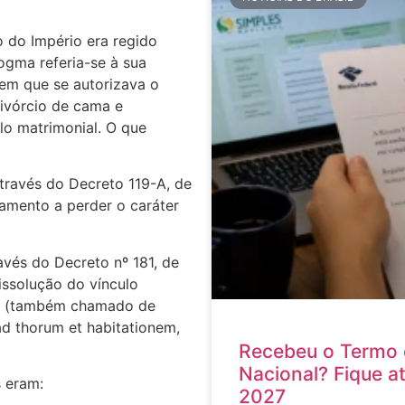
 do Império era regido
ogma referia-se à sua
 em que se autorizava o
ivórcio de cama e
lo matrimonial. O que
través do Decreto 119-A, de
samento a perder o caráter
ravés do Decreto nº 181, de
issolução do vínculo
os (também chamado de
d thorum et habitationem,
Recebeu o Termo 
Nacional? Fique a
 eram:
2027