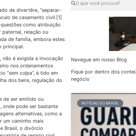
ado de divertĕre, “separar-
nculo de casamento civil.[1]
 questões como atribuição
 paternal, relação ou
ada de família, embora estes
principal.
l, não é exigida a invocação
Navegue em nosso Blog
mesmo nos ordenamentos
Fique por dentro dos conte
io “sem culpa”, é tido em
negócio
lha dos bens, regulação do
e de ser emitido ou
NOTÍCIAS DO BRASIL
to, onde pode ser bastante
dagens alternativas, como a
er um caminho mais
 Brasil, o divórcio
vatória de registo civil