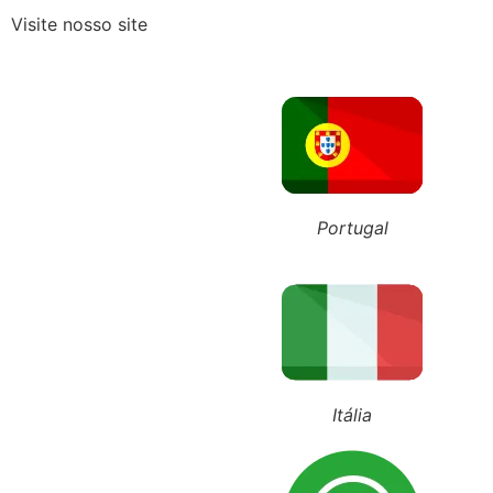
Visite nosso site
lusão do Simples Nacional? Fique atento aos novos prazos para 20
Falar mal do ex na frent
ÚLTIMOS POSTS
+55 (11) 98743-4543
+351 911 016 989
+39 348 385 1883
Portugal
Itália