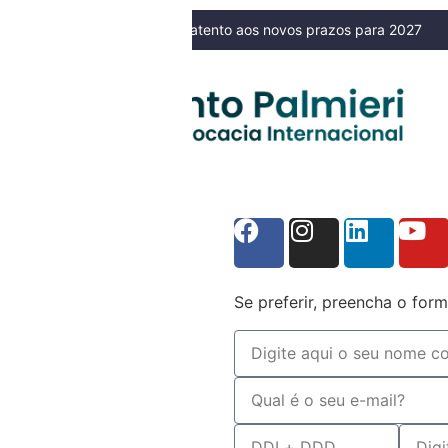
27
e dos filhos pode gerar consequências jurídicas?
NOSSO BLOG
Se preferir, preencha o form