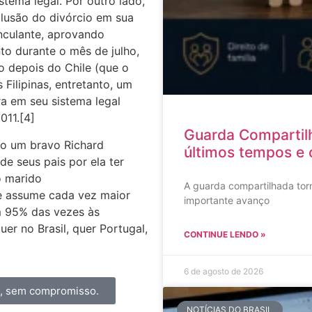
tema legal. Por outro lado,
clusão do divórcio em sua
nculante, aprovando
to durante o mês de julho,
o depois do Chile (que o
Filipinas, entretanto, um
ra em seu sistema legal
011.[4]
Guarda Compartil
do um bravo Richard
últimos tempos e 
e seus pais por ela ter
o marido
A guarda compartilhada torn
le assume cada vez maior
importante avanço
m 95% das vezes às
er no Brasil, quer Portugal,
CONTINUE LENDO »
6 de agosto de 2026
a, sem compromisso.
NOTÍCIAS DO BRASIL