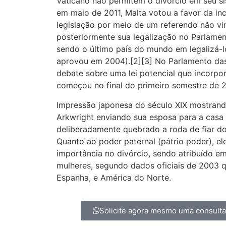
Vaticano não permitem o divórcio em seu sis
em maio de 2011, Malta votou a favor da in
legislação por meio de um referendo não vi
posteriormente sua legalização no Parlamen
sendo o último país do mundo em legalizá-l
aprovou em 2004).[2][3] No Parlamento das 
debate sobre uma lei potencial que incorpo
começou no final do primeiro semestre de 2
Impressão japonesa do século XIX mostran
Arkwright enviando sua esposa para a casa d
deliberadamente quebrado a roda de fiar d
Quanto ao poder paternal (pátrio poder), e
importância no divórcio, sendo atribuído e
mulheres, segundo dados oficiais de 2003 qu
Espanha, e América do Norte.
Solicite agora mesmo uma consult