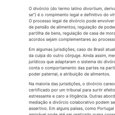
O divórcio (do termo latino divortium, deriv
se”) é o rompimento legal e definitivo do ví
O processo legal de divórcio pode envolver
de pensão de alimentos, regulação de poder
partilha de bens, regulação de casa de mor
acordos sejam complementares ao processo 
Em algumas jurisdições, caso do Brasil atua
da culpa do outro cônjuge. Ainda assim, 
jurídicos que adaptaram o sistema do divórc
conta o comportamento das partes na parti
poder paternal, e atribuição de alimentos.
Na maioria das jurisdições, o divórcio carec
certificado por um tribunal para surtir efei
estressante e caro a litigância. Outras abor
mediação e divórcio colaborativo podem s
assertivo. Em alguns países, como Portugal e
amigável pode até ser realizado numa conser