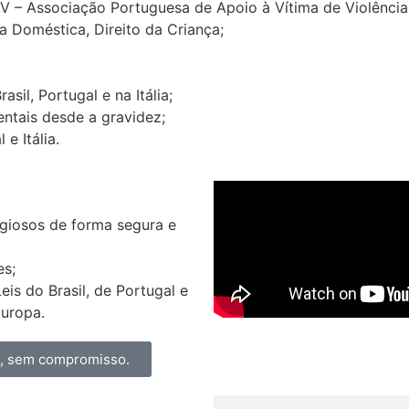
AV – Associação Portuguesa de Apoio à Vítima de Violênci
a Doméstica, Direito da Criança;
il, Portugal e na Itália;
ntais desde a gravidez;
e Itália.
igiosos de forma segura e
es;
s do Brasil, de Portugal e
Europa.
a, sem compromisso.