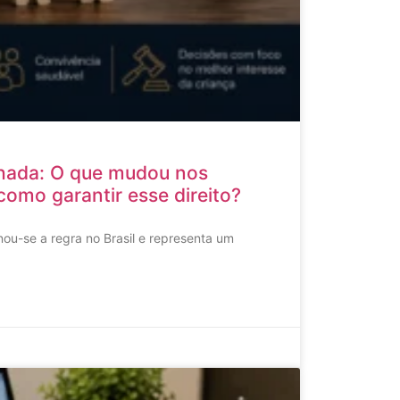
hada: O que mudou nos
como garantir esse direito?
ou-se a regra no Brasil e representa um