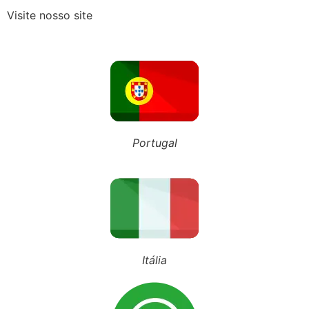
Visite nosso site
Recebeu o Termo de Exclusão do Simples Nacional? Fique atento aos novos prazos para 2027
NOSSO BLOG
Portugal
Inscreva-se em nosso canal
Siga nosso Tiktok
Siga nosso perfil
Itália