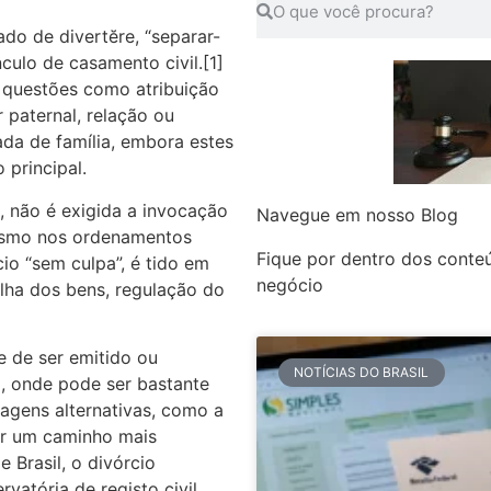
ado de divertĕre, “separar-
nculo de casamento civil.[1]
 questões como atribuição
 paternal, relação ou
ada de família, embora estes
principal.
l, não é exigida a invocação
Navegue em nosso Blog
mesmo nos ordenamentos
Fique por dentro dos conte
io “sem culpa”, é tido em
negócio
lha dos bens, regulação do
e de ser emitido ou
NOTÍCIAS DO BRASIL
to, onde pode ser bastante
dagens alternativas, como a
er um caminho mais
 Brasil, o divórcio
vatória de registo civil