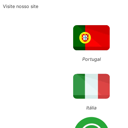
Visite nosso site
Falar mal do ex na frente dos
ÚLTIMOS POSTS
+55 (11) 98743-4543
+351 911 016 989
+39 348 385 1883
Portugal
Itália