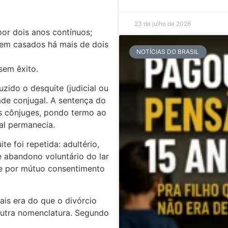
23 de julho de 2026
por dois anos contínuos;
em casados há mais de dois
NOTÍCIAS DO BRASIL
sem êxito.
uzido o desquite (judicial ou
de conjugal. A sentença do
s cônjuges, pondo termo ao
al permanecia.
e foi repetida: adultério,
 e abandono voluntário do lar
ite por mútuo consentimento
ais era do que o divórcio
outra nomenclatura. Segundo