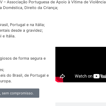
AV – Associação Portuguesa de Apoio à Vítima de Violênci
a Doméstica, Direito da Criança;
il, Portugal e na Itália;
ntais desde a gravidez;
e Itália.
igiosos de forma segura e
es;
s do Brasil, de Portugal e
Europa.
a, sem compromisso.