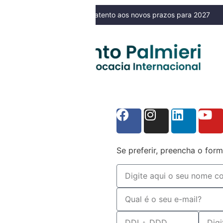
 filhos pode gerar consequências jurídicas?
NOSSO BLOG
Se preferir, preencha o form