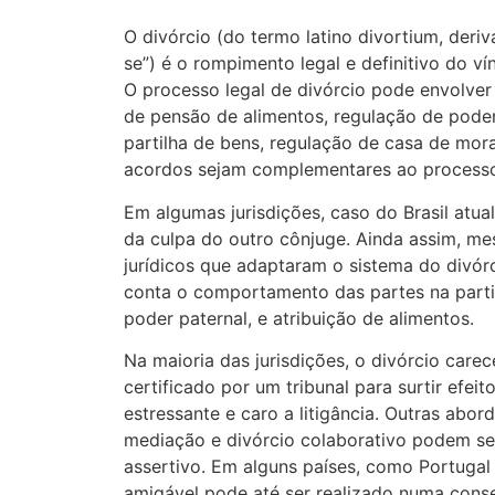
O divórcio (do termo latino divortium, deriv
se”) é o rompimento legal e definitivo do ví
O processo legal de divórcio pode envolver
de pensão de alimentos, regulação de poder
partilha de bens, regulação de casa de mor
acordos sejam complementares ao processo 
Em algumas jurisdições, caso do Brasil atua
da culpa do outro cônjuge. Ainda assim, 
jurídicos que adaptaram o sistema do divórc
conta o comportamento das partes na parti
poder paternal, e atribuição de alimentos.
Na maioria das jurisdições, o divórcio carec
certificado por um tribunal para surtir efei
estressante e caro a litigância. Outras abor
mediação e divórcio colaborativo podem s
assertivo. Em alguns países, como Portugal e
amigável pode até ser realizado numa conser