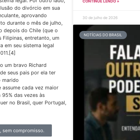
tema legal. Por outro lado,
CONTINUE LENDO »
clusão do divórcio em sua
nculante, aprovando
30 de julho de 2026
to durante o mês de julho,
o depois do Chile (que o
NOTÍCIAS DO BRASIL
Filipinas, entretanto, um
ra em seu sistema legal
011.[4]
do um bravo Richard
e seus pais por ela ter
o marido
le assume cada vez maior
m 95% das vezes às
er no Brasil, quer Portugal,
a, sem compromisso.