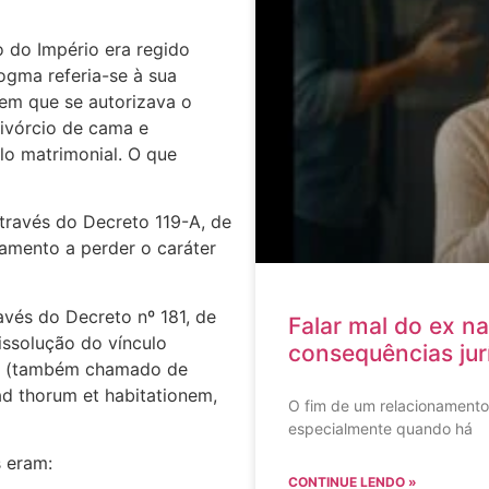
 do Império era regido
ogma referia-se à sua
 em que se autorizava o
ivórcio de cama e
lo matrimonial. O que
través do Decreto 119-A, de
samento a perder o caráter
ravés do Decreto nº 181, de
Falar mal do ex na
issolução do vínculo
consequências jur
os (também chamado de
d thorum et habitationem,
O fim de um relacionament
especialmente quando há
 eram:
CONTINUE LENDO »