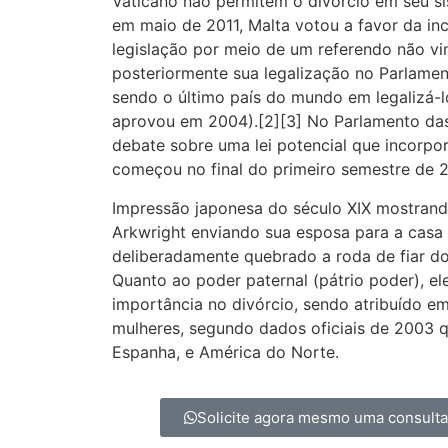
Vaticano não permitem o divórcio em seu sis
em maio de 2011, Malta votou a favor da in
legislação por meio de um referendo não vi
posteriormente sua legalização no Parlamen
sendo o último país do mundo em legalizá-l
aprovou em 2004).[2][3] No Parlamento das 
debate sobre uma lei potencial que incorpo
começou no final do primeiro semestre de 2
Impressão japonesa do século XIX mostran
Arkwright enviando sua esposa para a casa d
deliberadamente quebrado a roda de fiar d
Quanto ao poder paternal (pátrio poder), e
importância no divórcio, sendo atribuído e
mulheres, segundo dados oficiais de 2003 qu
Espanha, e América do Norte.
Solicite agora mesmo uma consult