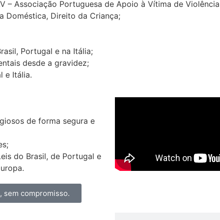
AV – Associação Portuguesa de Apoio à Vítima de Violênci
a Doméstica, Direito da Criança;
il, Portugal e na Itália;
ntais desde a gravidez;
e Itália.
igiosos de forma segura e
es;
s do Brasil, de Portugal e
Europa.
a, sem compromisso.