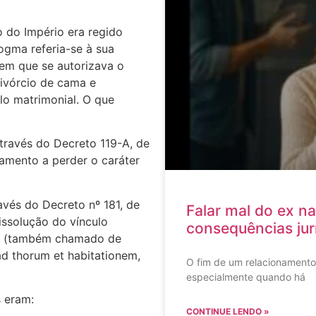
 do Império era regido
ogma referia-se à sua
 em que se autorizava o
ivórcio de cama e
lo matrimonial. O que
través do Decreto 119-A, de
samento a perder o caráter
ravés do Decreto nº 181, de
Falar mal do ex na
issolução do vínculo
consequências jur
os (também chamado de
d thorum et habitationem,
O fim de um relacionament
especialmente quando há
 eram:
CONTINUE LENDO »