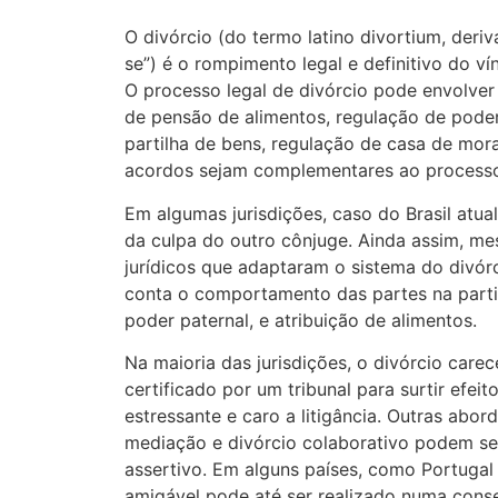
O divórcio (do termo latino divortium, deriv
se”) é o rompimento legal e definitivo do ví
O processo legal de divórcio pode envolver
de pensão de alimentos, regulação de poder
partilha de bens, regulação de casa de mor
acordos sejam complementares ao processo 
Em algumas jurisdições, caso do Brasil atua
da culpa do outro cônjuge. Ainda assim, 
jurídicos que adaptaram o sistema do divórc
conta o comportamento das partes na parti
poder paternal, e atribuição de alimentos.
Na maioria das jurisdições, o divórcio carec
certificado por um tribunal para surtir efei
estressante e caro a litigância. Outras abor
mediação e divórcio colaborativo podem s
assertivo. Em alguns países, como Portugal e
amigável pode até ser realizado numa conser