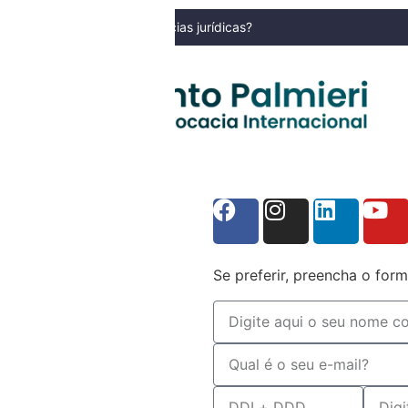
 um filho que não era dele: quais são os direitos do pai?
NOSSO BLOG
Se preferir, preencha o form