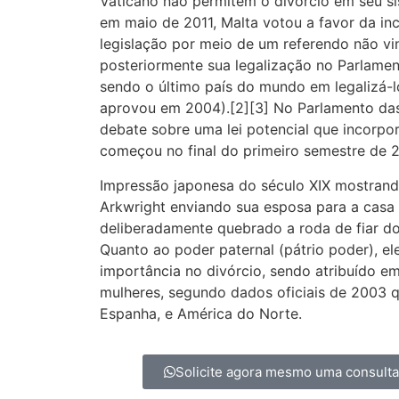
Vaticano não permitem o divórcio em seu sis
em maio de 2011, Malta votou a favor da in
legislação por meio de um referendo não vi
posteriormente sua legalização no Parlamen
sendo o último país do mundo em legalizá-l
aprovou em 2004).[2][3] No Parlamento das 
debate sobre uma lei potencial que incorpo
começou no final do primeiro semestre de 2
Impressão japonesa do século XIX mostran
Arkwright enviando sua esposa para a casa d
deliberadamente quebrado a roda de fiar d
Quanto ao poder paternal (pátrio poder), e
importância no divórcio, sendo atribuído e
mulheres, segundo dados oficiais de 2003 qu
Espanha, e América do Norte.
Solicite agora mesmo uma consult