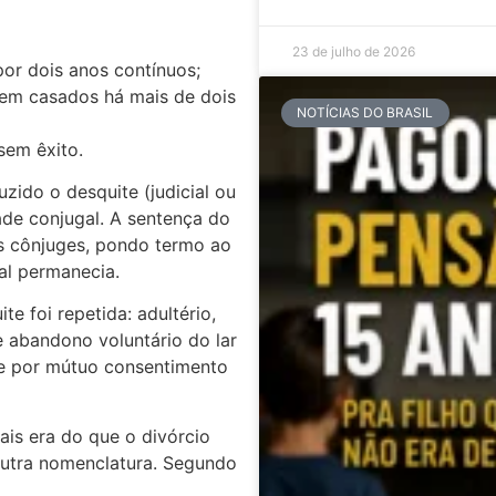
23 de julho de 2026
por dois anos contínuos;
em casados há mais de dois
NOTÍCIAS DO BRASIL
sem êxito.
uzido o desquite (judicial ou
de conjugal. A sentença do
s cônjuges, pondo termo ao
al permanecia.
e foi repetida: adultério,
 e abandono voluntário do lar
ite por mútuo consentimento
ais era do que o divórcio
outra nomenclatura. Segundo