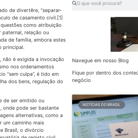
ado de divertĕre, “separar-
nculo de casamento civil.[1]
 questões como atribuição
 paternal, relação ou
ada de família, embora estes
principal.
l, não é exigida a invocação
Navegue em nosso Blog
mesmo nos ordenamentos
Fique por dentro dos conte
io “sem culpa”, é tido em
negócio
lha dos bens, regulação do
e de ser emitido ou
NOTÍCIAS DO BRASIL
to, onde pode ser bastante
dagens alternativas, como a
er um caminho mais
 Brasil, o divórcio
vatória de registo civil