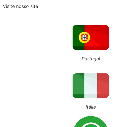
Visite nosso site
Pagou pensão por 15 anos para
ÚLTIMOS POSTS
+55 (11) 98743-4543
+351 911 016 989
+39 348 385 1883
Portugal
Itália