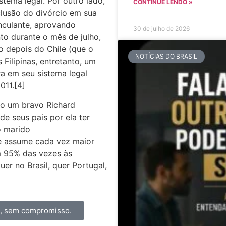
tema legal. Por outro lado,
CONTINUE LENDO »
clusão do divórcio em sua
nculante, aprovando
30 de julho de 2026
to durante o mês de julho,
o depois do Chile (que o
NOTÍCIAS DO BRASIL
Filipinas, entretanto, um
ra em seu sistema legal
011.[4]
do um bravo Richard
e seus pais por ela ter
o marido
le assume cada vez maior
m 95% das vezes às
er no Brasil, quer Portugal,
a, sem compromisso.