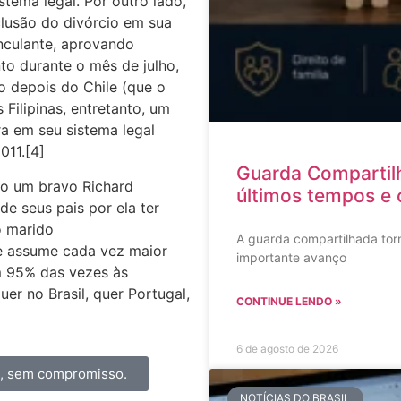
tema legal. Por outro lado,
clusão do divórcio em sua
nculante, aprovando
to durante o mês de julho,
o depois do Chile (que o
Filipinas, entretanto, um
ra em seu sistema legal
011.[4]
Guarda Compartil
do um bravo Richard
últimos tempos e 
e seus pais por ela ter
o marido
A guarda compartilhada torn
le assume cada vez maior
importante avanço
m 95% das vezes às
er no Brasil, quer Portugal,
CONTINUE LENDO »
6 de agosto de 2026
a, sem compromisso.
NOTÍCIAS DO BRASIL