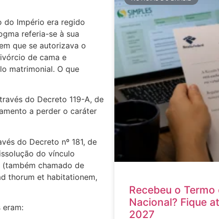
 do Império era regido
ogma referia-se à sua
 em que se autorizava o
ivórcio de cama e
lo matrimonial. O que
través do Decreto 119-A, de
samento a perder o caráter
ravés do Decreto nº 181, de
issolução do vínculo
os (também chamado de
d thorum et habitationem,
Recebeu o Termo 
Nacional? Fique a
 eram:
2027