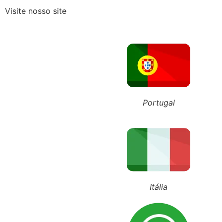
Visite nosso site
Guarda Compartilhada na Práti
ÚLTIMOS POSTS
+55 (11) 98743-4543
+351 911 016 989
+39 348 385 1883
Portugal
Itália