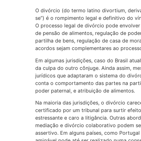
O divórcio (do termo latino divortium, deriv
se”) é o rompimento legal e definitivo do ví
O processo legal de divórcio pode envolver
de pensão de alimentos, regulação de poder
partilha de bens, regulação de casa de mor
acordos sejam complementares ao processo 
Em algumas jurisdições, caso do Brasil atua
da culpa do outro cônjuge. Ainda assim, 
jurídicos que adaptaram o sistema do divórc
conta o comportamento das partes na parti
poder paternal, e atribuição de alimentos.
Na maioria das jurisdições, o divórcio carec
certificado por um tribunal para surtir efei
estressante e caro a litigância. Outras abor
mediação e divórcio colaborativo podem s
assertivo. Em alguns países, como Portugal e
amigável pode até ser realizado numa conser