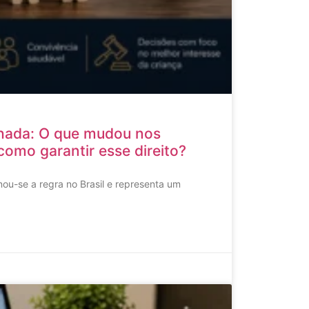
hada: O que mudou nos
como garantir esse direito?
ou-se a regra no Brasil e representa um