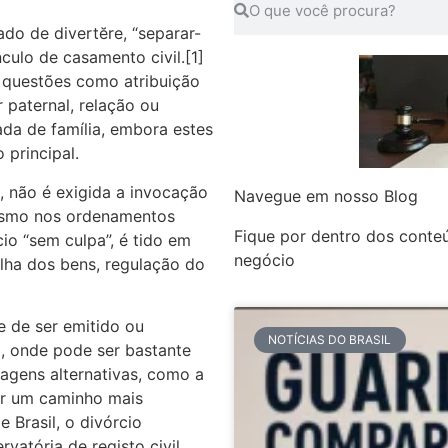
ado de divertĕre, “separar-
nculo de casamento civil.[1]
 questões como atribuição
 paternal, relação ou
ada de família, embora estes
principal.
l, não é exigida a invocação
Navegue em nosso Blog
mesmo nos ordenamentos
Fique por dentro dos conte
io “sem culpa”, é tido em
negócio
lha dos bens, regulação do
e de ser emitido ou
NOTÍCIAS DO BRASIL
to, onde pode ser bastante
dagens alternativas, como a
er um caminho mais
 Brasil, o divórcio
vatória de registo civil