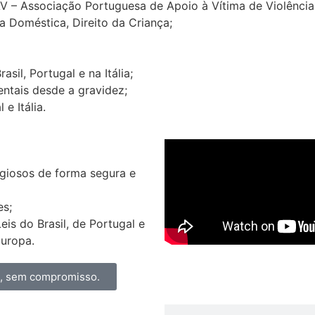
AV – Associação Portuguesa de Apoio à Vítima de Violênci
a Doméstica, Direito da Criança;
il, Portugal e na Itália;
ntais desde a gravidez;
e Itália.
igiosos de forma segura e
es;
s do Brasil, de Portugal e
Europa.
a, sem compromisso.