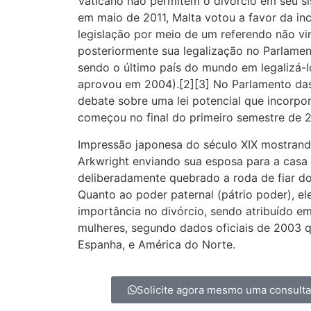
Vaticano não permitem o divórcio em seu sis
em maio de 2011, Malta votou a favor da in
legislação por meio de um referendo não vi
posteriormente sua legalização no Parlamen
sendo o último país do mundo em legalizá-l
aprovou em 2004).[2][3] No Parlamento das 
debate sobre uma lei potencial que incorpo
começou no final do primeiro semestre de 2
Impressão japonesa do século XIX mostran
Arkwright enviando sua esposa para a casa d
deliberadamente quebrado a roda de fiar d
Quanto ao poder paternal (pátrio poder), e
importância no divórcio, sendo atribuído e
mulheres, segundo dados oficiais de 2003 qu
Espanha, e América do Norte.
Solicite agora mesmo uma consult