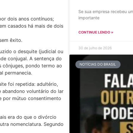
Se sua empresa recebeu um
importante
por dois anos contínuos;
em casados há mais de dois
CONTINUE LENDO »
sem êxito.
30 de julho de 2026
uzido o desquite (judicial ou
de conjugal. A sentença do
NOTÍCIAS DO BRASIL
s cônjuges, pondo termo ao
al permanecia.
e foi repetida: adultério,
 e abandono voluntário do lar
ite por mútuo consentimento
ais era do que o divórcio
outra nomenclatura. Segundo