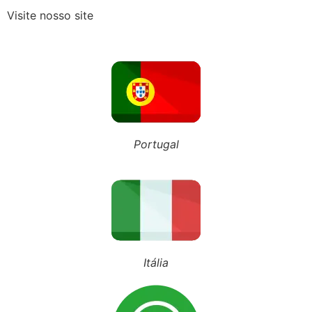
Visite nosso site
Recebeu o Termo de Exclusão do Simples Nacional? Fique atento aos novos prazos para 2027
NOSSO BLOG
Portugal
Inscreva-se em nosso canal
Siga nosso Tiktok
Siga nosso perfil
Itália