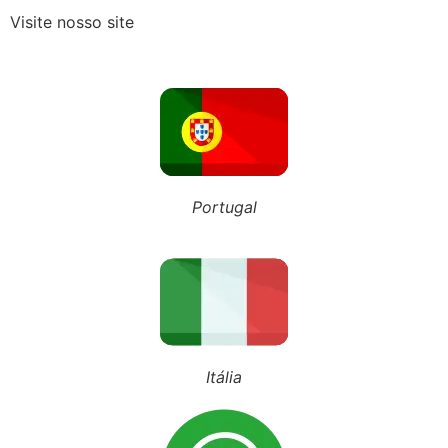
Visite nosso site
Recebeu o Termo de Exclusão do Simples Nacional? Fique atento aos novos prazos para 2027
NOSSO BLOG
Portugal
Inscreva-se em nosso canal
Siga nosso Tiktok
Siga nosso perfil
Itália