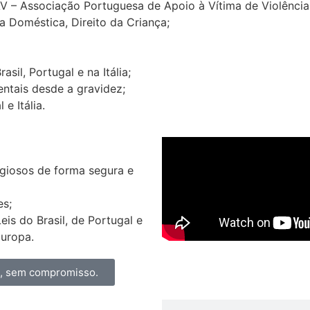
AV – Associação Portuguesa de Apoio à Vítima de Violênci
a Doméstica, Direito da Criança;
il, Portugal e na Itália;
ntais desde a gravidez;
e Itália.
igiosos de forma segura e
es;
s do Brasil, de Portugal e
Europa.
a, sem compromisso.