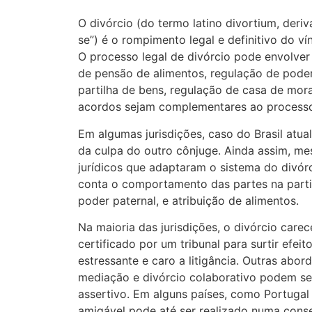
O divórcio (do termo latino divortium, deriv
se”) é o rompimento legal e definitivo do ví
O processo legal de divórcio pode envolver
de pensão de alimentos, regulação de poder
partilha de bens, regulação de casa de mor
acordos sejam complementares ao processo 
Em algumas jurisdições, caso do Brasil atua
da culpa do outro cônjuge. Ainda assim, 
jurídicos que adaptaram o sistema do divórc
conta o comportamento das partes na parti
poder paternal, e atribuição de alimentos.
Na maioria das jurisdições, o divórcio carec
certificado por um tribunal para surtir efei
estressante e caro a litigância. Outras abor
mediação e divórcio colaborativo podem s
assertivo. Em alguns países, como Portugal e
amigável pode até ser realizado numa conser