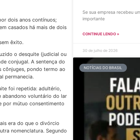
Se sua empresa recebeu um
importante
por dois anos contínuos;
em casados há mais de dois
CONTINUE LENDO »
sem êxito.
30 de julho de 2026
uzido o desquite (judicial ou
de conjugal. A sentença do
NOTÍCIAS DO BRASIL
s cônjuges, pondo termo ao
al permanecia.
e foi repetida: adultério,
 e abandono voluntário do lar
ite por mútuo consentimento
ais era do que o divórcio
outra nomenclatura. Segundo