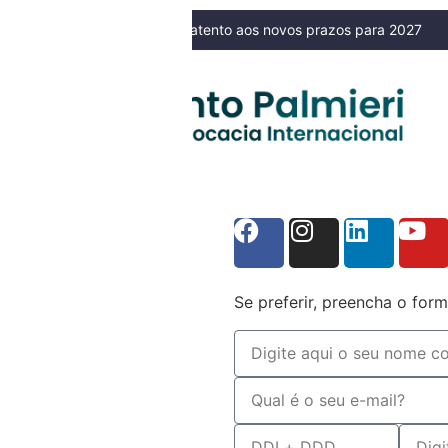
 do Simples Nacional? Fique atento aos novos prazos para 2027
NOSSO BLOG
Se preferir, preencha o form