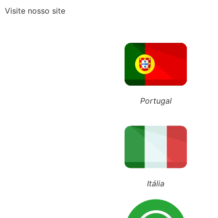
Visite nosso site
Recebeu o Termo de Exclusão
ÚLTIMOS POSTS
+55 (11) 98743-4543
+351 911 016 989
+39 348 385 1883
Portugal
Itália