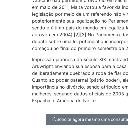
Vaticano não permitem o divórcio em seu sis
em maio de 2011, Malta votou a favor da in
legislação por meio de um referendo não vi
posteriormente sua legalização no Parlamen
sendo o último país do mundo em legalizá-l
aprovou em 2004).[2][3] No Parlamento das 
debate sobre uma lei potencial que incorpo
começou no final do primeiro semestre de 2
Impressão japonesa do século XIX mostran
Arkwright enviando sua esposa para a casa d
deliberadamente quebrado a roda de fiar d
Quanto ao poder paternal (pátrio poder), e
importância no divórcio, sendo atribuído e
mulheres, segundo dados oficiais de 2003 qu
Espanha, e América do Norte.
Solicite agora mesmo uma consult