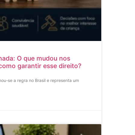
hada: O que mudou nos
como garantir esse direito?
ou-se a regra no Brasil e representa um