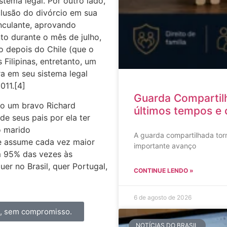
tema legal. Por outro lado,
clusão do divórcio em sua
nculante, aprovando
to durante o mês de julho,
o depois do Chile (que o
Filipinas, entretanto, um
ra em seu sistema legal
011.[4]
Guarda Compartil
do um bravo Richard
últimos tempos e 
e seus pais por ela ter
o marido
A guarda compartilhada torn
le assume cada vez maior
importante avanço
m 95% das vezes às
er no Brasil, quer Portugal,
CONTINUE LENDO »
6 de agosto de 2026
a, sem compromisso.
NOTÍCIAS DO BRASIL