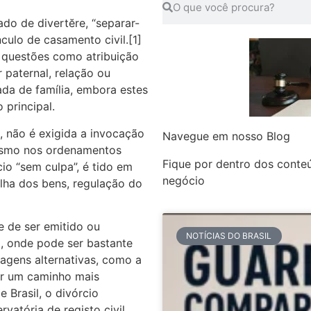
ado de divertĕre, “separar-
nculo de casamento civil.[1]
 questões como atribuição
 paternal, relação ou
ada de família, embora estes
principal.
l, não é exigida a invocação
Navegue em nosso Blog
mesmo nos ordenamentos
Fique por dentro dos conte
io “sem culpa”, é tido em
negócio
lha dos bens, regulação do
e de ser emitido ou
NOTÍCIAS DO BRASIL
to, onde pode ser bastante
dagens alternativas, como a
er um caminho mais
 Brasil, o divórcio
vatória de registo civil