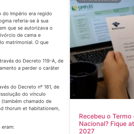
 do Império era regido
ogma referia-se à sua
 em que se autorizava o
ivórcio de cama e
lo matrimonial. O que
través do Decreto 119-A, de
samento a perder o caráter
ravés do Decreto nº 181, de
issolução do vínculo
os (também chamado de
d thorum et habitationem,
Recebeu o Termo 
Nacional? Fique a
 eram:
2027