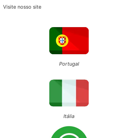
Visite nosso site
Recebeu o Termo de Exclusão do Simples Nacional? Fique atento aos novos prazos para 2027
NOSSO BLOG
Portugal
Inscreva-se em nosso canal
Siga nosso Tiktok
Siga nosso perfil
Itália