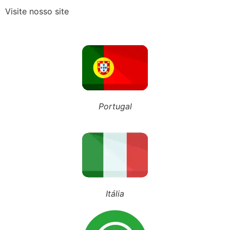
Visite nosso site
Recebeu o Termo de Exclusão do Simples Nacional? Fique atento aos novos prazos para 2027
NOSSO BLOG
Portugal
Inscreva-se em nosso canal
Siga nosso Tiktok
Siga nosso perfil
Itália