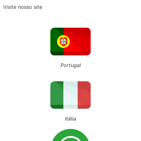
Visite nosso site
Recebeu o Termo de Exclusão do Simples Nacional? Fique atento aos novos prazos para 2027
NOSSO BLOG
Portugal
Inscreva-se em nosso canal
Siga nosso Tiktok
Siga nosso perfil
Itália