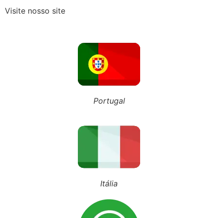
Visite nosso site
Recebeu o Termo de Exclusão do Simples Nacional? Fique atento aos novos prazos para 2027
NOSSO BLOG
Portugal
Inscreva-se em nosso canal
Siga nosso Tiktok
Siga nosso perfil
Itália