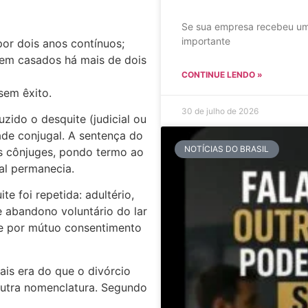
Se sua empresa recebeu um
importante
por dois anos contínuos;
em casados há mais de dois
CONTINUE LENDO »
sem êxito.
30 de julho de 2026
uzido o desquite (judicial ou
de conjugal. A sentença do
NOTÍCIAS DO BRASIL
s cônjuges, pondo termo ao
al permanecia.
e foi repetida: adultério,
 e abandono voluntário do lar
ite por mútuo consentimento
ais era do que o divórcio
outra nomenclatura. Segundo