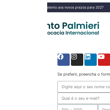
 do Simples Nacional? Fique atento aos novos prazos para 2027
NOSSO BLOG
Se preferir, preencha o form