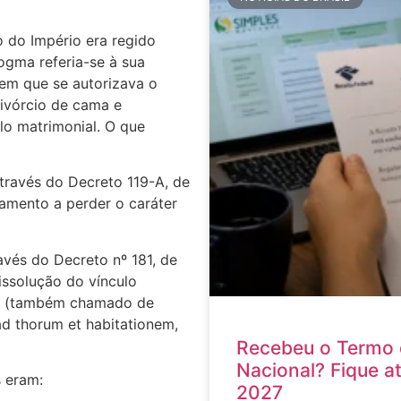
 do Império era regido
ogma referia-se à sua
 em que se autorizava o
ivórcio de cama e
lo matrimonial. O que
través do Decreto 119-A, de
samento a perder o caráter
ravés do Decreto nº 181, de
issolução do vínculo
os (também chamado de
d thorum et habitationem,
Recebeu o Termo 
Nacional? Fique a
 eram:
2027