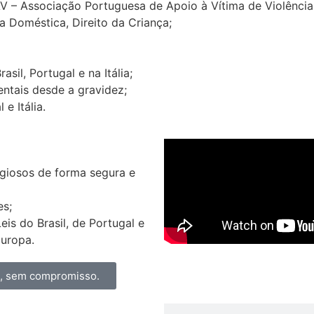
AV – Associação Portuguesa de Apoio à Vítima de Violênci
a Doméstica, Direito da Criança;
il, Portugal e na Itália;
ntais desde a gravidez;
e Itália.
igiosos de forma segura e
es;
s do Brasil, de Portugal e
Europa.
a, sem compromisso.