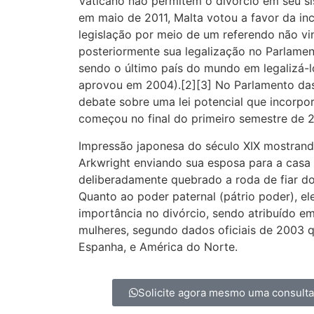
Vaticano não permitem o divórcio em seu sis
em maio de 2011, Malta votou a favor da in
legislação por meio de um referendo não vi
posteriormente sua legalização no Parlamen
sendo o último país do mundo em legalizá-l
aprovou em 2004).[2][3] No Parlamento das 
debate sobre uma lei potencial que incorpo
começou no final do primeiro semestre de 2
Impressão japonesa do século XIX mostran
Arkwright enviando sua esposa para a casa d
deliberadamente quebrado a roda de fiar d
Quanto ao poder paternal (pátrio poder), e
importância no divórcio, sendo atribuído e
mulheres, segundo dados oficiais de 2003 qu
Espanha, e América do Norte.
Solicite agora mesmo uma consult