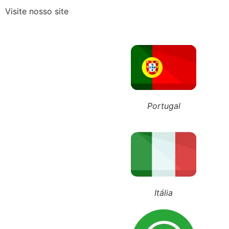
Visite nosso site
Recebeu o Termo de Exclusão
ÚLTIMOS POSTS
+55 (11) 98743-4543
+351 911 016 989
+39 348 385 1883
Portugal
Itália