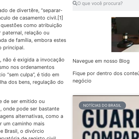
ado de divertĕre, “separar-
nculo de casamento civil.[1]
 questões como atribuição
 paternal, relação ou
ada de família, embora estes
principal.
l, não é exigida a invocação
Navegue em nosso Blog
mesmo nos ordenamentos
Fique por dentro dos conte
io “sem culpa”, é tido em
negócio
lha dos bens, regulação do
e de ser emitido ou
NOTÍCIAS DO BRASIL
to, onde pode ser bastante
dagens alternativas, como a
er um caminho mais
 Brasil, o divórcio
vatória de registo civil