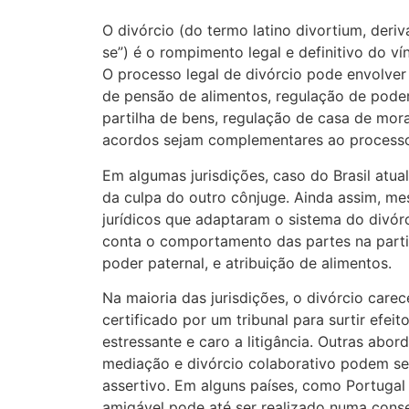
O divórcio (do termo latino divortium, deriv
se”) é o rompimento legal e definitivo do ví
O processo legal de divórcio pode envolver
de pensão de alimentos, regulação de poder
partilha de bens, regulação de casa de mor
acordos sejam complementares ao processo 
Em algumas jurisdições, caso do Brasil atua
da culpa do outro cônjuge. Ainda assim, 
jurídicos que adaptaram o sistema do divórc
conta o comportamento das partes na parti
poder paternal, e atribuição de alimentos.
Na maioria das jurisdições, o divórcio carec
certificado por um tribunal para surtir efei
estressante e caro a litigância. Outras abor
mediação e divórcio colaborativo podem s
assertivo. Em alguns países, como Portugal e
amigável pode até ser realizado numa conser