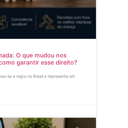
hada: O que mudou nos
como garantir esse direito?
ou-se a regra no Brasil e representa um