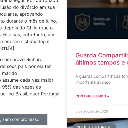
tema legal. Por outro lado,
clusão do divórcio em sua
nculante, aprovando
to durante o mês de julho,
o depois do Chile (que o
Filipinas, entretanto, um
ra em seu sistema legal
011.[4]
Guarda Compartil
do um bravo Richard
últimos tempos e 
e seus pais por ela ter
o marido
A guarda compartilhada torn
le assume cada vez maior
importante avanço
m 95% das vezes às
er no Brasil, quer Portugal,
CONTINUE LENDO »
6 de agosto de 2026
a, sem compromisso.
NOTÍCIAS DO BRASIL