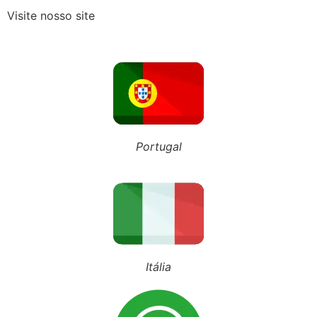
Visite nosso site
Recebeu o Termo de Exclusão do Simples Nacional? Fique atento aos novos prazos para 2027
NOSSO BLOG
Portugal
Inscreva-se em nosso canal
Siga nosso Tiktok
Siga nosso perfil
Itália