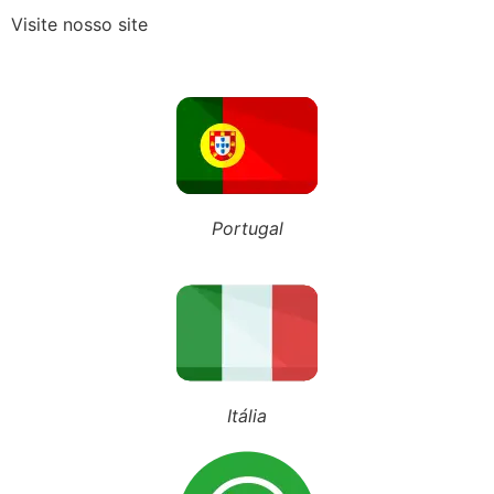
Visite nosso site
Recebeu o Termo de Exclusão do Simples Nacional? Fique atento aos novos prazos para 2027
NOSSO BLOG
Portugal
Inscreva-se em nosso canal
Siga nosso Tiktok
Siga nosso perfil
Itália