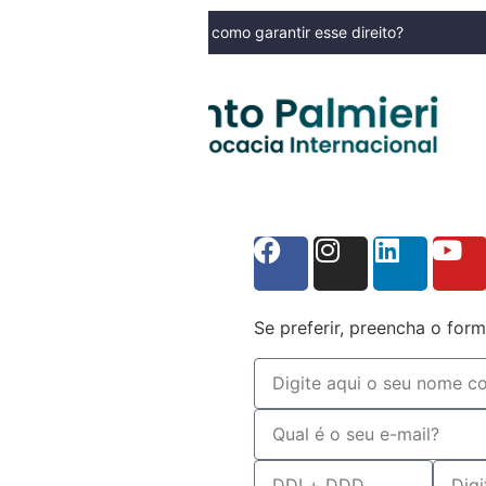
 do Simples Nacional? Fique atento aos novos prazos para 2027
NOSSO BLOG
Se preferir, preencha o form