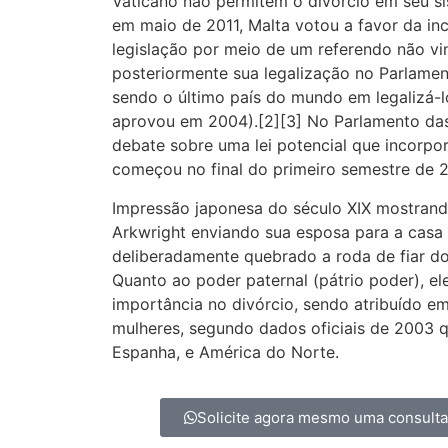
Vaticano não permitem o divórcio em seu sis
em maio de 2011, Malta votou a favor da in
legislação por meio de um referendo não vi
posteriormente sua legalização no Parlamen
sendo o último país do mundo em legalizá-l
aprovou em 2004).[2][3] No Parlamento das 
debate sobre uma lei potencial que incorpo
começou no final do primeiro semestre de 2
Impressão japonesa do século XIX mostran
Arkwright enviando sua esposa para a casa d
deliberadamente quebrado a roda de fiar d
Quanto ao poder paternal (pátrio poder), e
importância no divórcio, sendo atribuído e
mulheres, segundo dados oficiais de 2003 qu
Espanha, e América do Norte.
Solicite agora mesmo uma consult