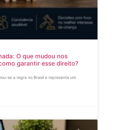
hada: O que mudou nos
como garantir esse direito?
ou-se a regra no Brasil e representa um