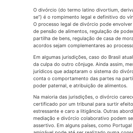
O divórcio (do termo latino divortium, deriv
se”) é o rompimento legal e definitivo do ví
O processo legal de divórcio pode envolver
de pensão de alimentos, regulação de poder
partilha de bens, regulação de casa de mor
acordos sejam complementares ao processo 
Em algumas jurisdições, caso do Brasil atua
da culpa do outro cônjuge. Ainda assim, 
jurídicos que adaptaram o sistema do divórc
conta o comportamento das partes na parti
poder paternal, e atribuição de alimentos.
Na maioria das jurisdições, o divórcio carec
certificado por um tribunal para surtir efei
estressante e caro a litigância. Outras abor
mediação e divórcio colaborativo podem s
assertivo. Em alguns países, como Portugal e
amigável pode até ser realizado numa conser