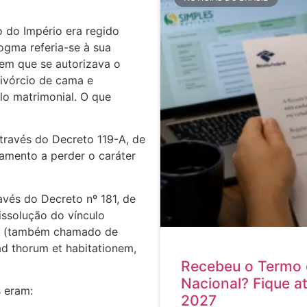
 do Império era regido
ogma referia-se à sua
 em que se autorizava o
ivórcio de cama e
lo matrimonial. O que
través do Decreto 119-A, de
samento a perder o caráter
ravés do Decreto nº 181, de
issolução do vínculo
os (também chamado de
d thorum et habitationem,
Recebeu o Termo 
Nacional? Fique a
 eram:
2027