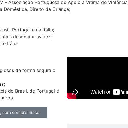
AV – Associação Portuguesa de Apoio à Vítima de Violênci
a Doméstica, Direito da Criança;
il, Portugal e na Itália;
ntais desde a gravidez;
e Itália.
igiosos de forma segura e
es;
s do Brasil, de Portugal e
Europa.
a, sem compromisso.