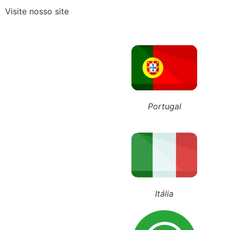
Visite nosso site
Recebeu o Termo de Exclusão
ÚLTIMOS POSTS
+55 (11) 98743-4543
+351 911 016 989
+39 348 385 1883
Portugal
Itália