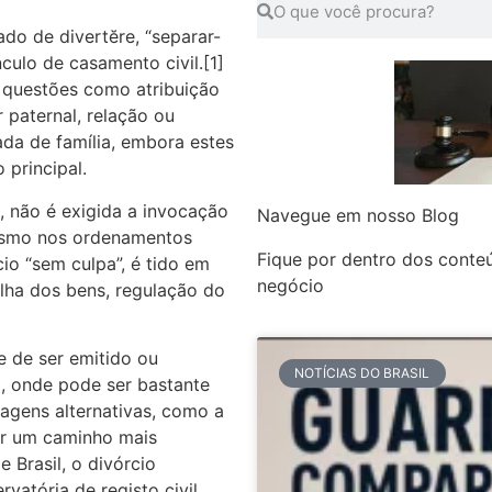
ado de divertĕre, “separar-
nculo de casamento civil.[1]
 questões como atribuição
 paternal, relação ou
ada de família, embora estes
principal.
l, não é exigida a invocação
Navegue em nosso Blog
mesmo nos ordenamentos
Fique por dentro dos conte
io “sem culpa”, é tido em
negócio
lha dos bens, regulação do
e de ser emitido ou
NOTÍCIAS DO BRASIL
to, onde pode ser bastante
dagens alternativas, como a
er um caminho mais
 Brasil, o divórcio
vatória de registo civil