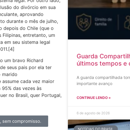
tema legal. Por outro lado,
clusão do divórcio em sua
nculante, aprovando
to durante o mês de julho,
o depois do Chile (que o
Filipinas, entretanto, um
ra em seu sistema legal
011.[4]
Guarda Compartil
do um bravo Richard
últimos tempos e 
e seus pais por ela ter
o marido
A guarda compartilhada torn
le assume cada vez maior
importante avanço
m 95% das vezes às
er no Brasil, quer Portugal,
CONTINUE LENDO »
6 de agosto de 2026
a, sem compromisso.
NOTÍCIAS DO BRASIL