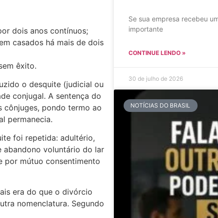
Se sua empresa recebeu um
importante
por dois anos contínuos;
em casados há mais de dois
CONTINUE LENDO »
sem êxito.
30 de julho de 2026
uzido o desquite (judicial ou
de conjugal. A sentença do
NOTÍCIAS DO BRASIL
s cônjuges, pondo termo ao
al permanecia.
e foi repetida: adultério,
 e abandono voluntário do lar
ite por mútuo consentimento
ais era do que o divórcio
outra nomenclatura. Segundo