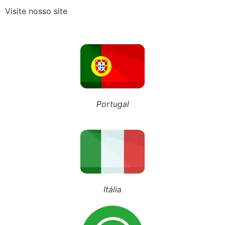
Visite nosso site
Falar mal do ex na frente dos filhos pode gerar consequências jurídicas?
NOSSO BLOG
Portugal
Inscreva-se em nosso canal
Siga nosso Tiktok
Siga nosso perfil
Advocacia Especializada
Itália
Sobre Nós
Vídeos no YouTube