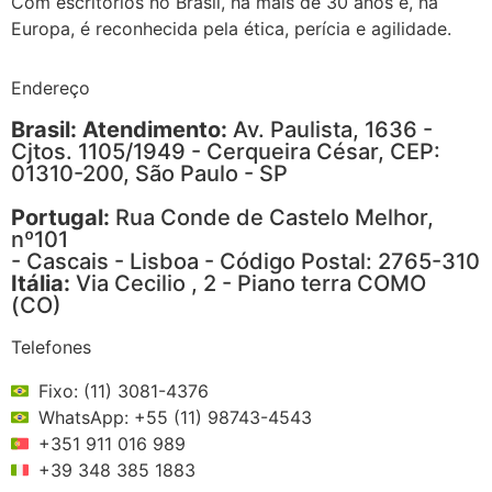
Com escritórios no Brasil, há mais de 30 anos e, na
Europa, é reconhecida pela ética, perícia e agilidade.
Endereço
Brasil: Atendimento:
Av. Paulista, 1636 -
Cjtos. 1105/1949 - Cerqueira César, CEP:
01310-200, São Paulo - SP
Portugal:
Rua Conde de Castelo Melhor,
nº101
- Cascais - Lisboa - Código Postal: 2765-310
Itália:
Via Cecilio , 2 - Piano terra COMO
(CO)
Telefones
Fixo: (11) 3081-4376
WhatsApp: +55 (11) 98743-4543
+351 911 016 989
+39 348 385 1883