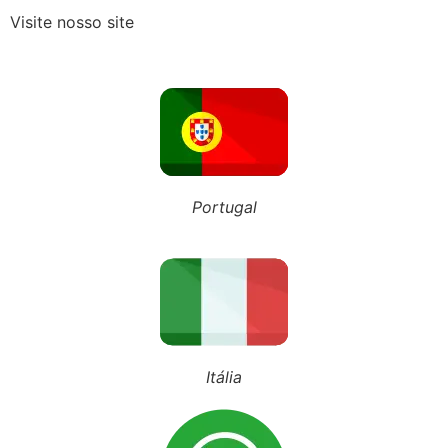
Visite nosso site
Recebeu o Termo de Exclusão do Simples Nacional? Fique atento aos novos prazos para 2027
NOSSO BLOG
Portugal
Inscreva-se em nosso canal
Siga nosso Tiktok
Siga nosso perfil
Advocacia Especializada
Itália
Sobre Nós
Vídeos no YouTube