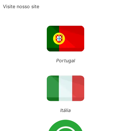
Visite nosso site
Guarda Compartilhada: O que mudou nos últimos tempos e como garantir esse direito?
NOSSO BLOG
Portugal
Inscreva-se em nosso canal
Siga nosso Tiktok
Siga nosso perfil
Itália