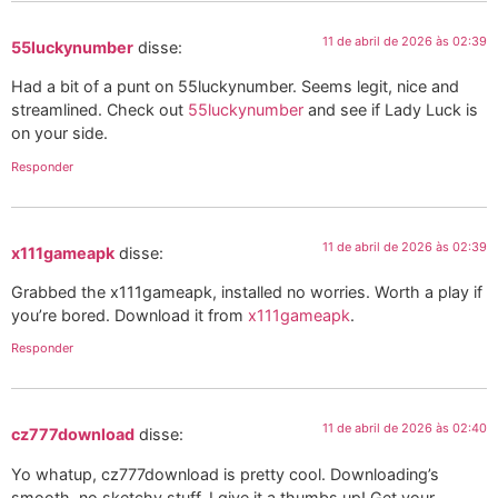
11 de abril de 2026 às 02:39
55luckynumber
disse:
Had a bit of a punt on 55luckynumber. Seems legit, nice and
streamlined. Check out
55luckynumber
and see if Lady Luck is
on your side.
Responder
11 de abril de 2026 às 02:39
x111gameapk
disse:
Grabbed the x111gameapk, installed no worries. Worth a play if
you’re bored. Download it from
x111gameapk
.
Responder
11 de abril de 2026 às 02:40
cz777download
disse:
Yo whatup, cz777download is pretty cool. Downloading’s
smooth, no sketchy stuff. I give it a thumbs up! Get your