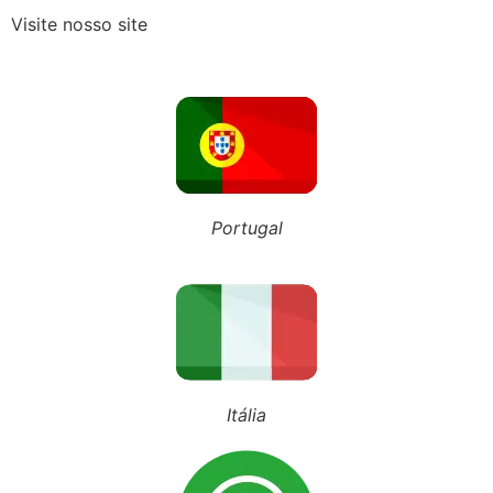
Visite nosso site
Recebeu o Termo de Exclusão do Simples Nacional? Fique atento aos novos prazos para 2027
NOSSO BLOG
Portugal
Inscreva-se em nosso canal
Siga nosso Tiktok
Siga nosso perfil
Itália